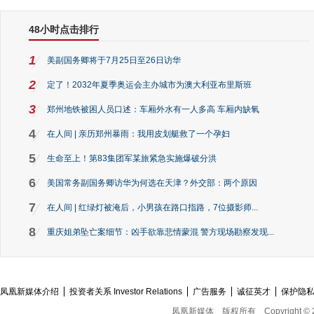
48小时点击排行
1
美副国务卿将于7月25日至26日访华
2
定了！2032年夏季奥运会主办城市为澳大利亚布里斯班
3
郑州地铁被困人员口述：车厢外水有一人多高 车厢内缺氧
4
在人间 | 亲历郑州暴雨：我用皮划艇救了一个孕妇
5
生命至上！第83集团军某旅紧急实施爆破分洪
6
美国常务副国务卿访华为何选在天津？外交部：两个原因
7
在人间 | 红绿灯被淹后，小男孩在路口指路，7位摄影师...
8
重庆姐弟坠亡案细节：凶手欲靠悲情蒙混 警方现场勘察发现...
凤凰新媒体介绍
投资者关系 Investor Relations
广告服务
诚征英才
保护隐
凤凰新媒体
版权所有
Copyright © 