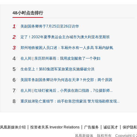
48小时点击排行
1
美副国务卿将于7月25日至26日访华
2
定了！2032年夏季奥运会主办城市为澳大利亚布里斯班
3
郑州地铁被困人员口述：车厢外水有一人多高 车厢内缺氧
4
在人间 | 亲历郑州暴雨：我用皮划艇救了一个孕妇
5
生命至上！第83集团军某旅紧急实施爆破分洪
6
美国常务副国务卿访华为何选在天津？外交部：两个原因
7
在人间 | 红绿灯被淹后，小男孩在路口指路，7位摄影师...
8
重庆姐弟坠亡案细节：凶手欲靠悲情蒙混 警方现场勘察发现...
凤凰新媒体介绍
投资者关系 Investor Relations
广告服务
诚征英才
保护隐
凤凰新媒体
版权所有
Copyright © 