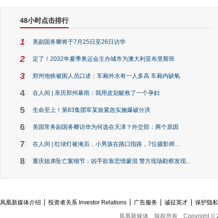
48小时点击排行
1
美副国务卿将于7月25日至26日访华
2
定了！2032年夏季奥运会主办城市为澳大利亚布里斯班
3
郑州地铁被困人员口述：车厢外水有一人多高 车厢内缺氧
4
在人间 | 亲历郑州暴雨：我用皮划艇救了一个孕妇
5
生命至上！第83集团军某旅紧急实施爆破分洪
6
美国常务副国务卿访华为何选在天津？外交部：两个原因
7
在人间 | 红绿灯被淹后，小男孩在路口指路，7位摄影师...
8
重庆姐弟坠亡案细节：凶手欲靠悲情蒙混 警方现场勘察发现...
凤凰新媒体介绍
投资者关系 Investor Relations
广告服务
诚征英才
保护隐
凤凰新媒体
版权所有
Copyright © 