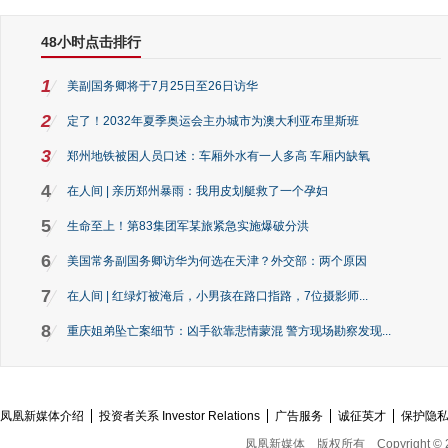
48小时点击排行
1
美副国务卿将于7月25日至26日访华
2
定了！2032年夏季奥运会主办城市为澳大利亚布里斯班
3
郑州地铁被困人员口述：车厢外水有一人多高 车厢内缺氧
4
在人间 | 亲历郑州暴雨：我用皮划艇救了一个孕妇
5
生命至上！第83集团军某旅紧急实施爆破分洪
6
美国常务副国务卿访华为何选在天津？外交部：两个原因
7
在人间 | 红绿灯被淹后，小男孩在路口指路，7位摄影师...
8
重庆姐弟坠亡案细节：凶手欲靠悲情蒙混 警方现场勘察发现...
凤凰新媒体介绍
投资者关系 Investor Relations
广告服务
诚征英才
保护隐
凤凰新媒体
版权所有
Copyright © 