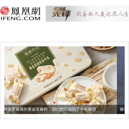
亚麻籽，我们把它加到了牛轧糖里
被列入佛家七宝的它到底