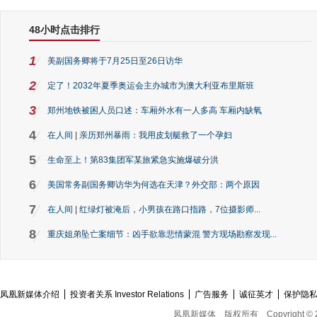
48小时点击排行
1
美副国务卿将于7月25日至26日访华
2
定了！2032年夏季奥运会主办城市为澳大利亚布里斯班
3
郑州地铁被困人员口述：车厢外水有一人多高 车厢内缺氧
4
在人间 | 亲历郑州暴雨：我用皮划艇救了一个孕妇
5
生命至上！第83集团军某旅紧急实施爆破分洪
6
美国常务副国务卿访华为何选在天津？外交部：两个原因
7
在人间 | 红绿灯被淹后，小男孩在路口指路，7位摄影师...
8
重庆姐弟坠亡案细节：凶手欲靠悲情蒙混 警方现场勘察发现...
凤凰新媒体介绍
投资者关系 Investor Relations
广告服务
诚征英才
保护隐
凤凰新媒体
版权所有
Copyright © 