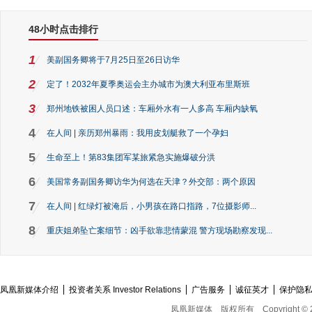
48小时点击排行
1
美副国务卿将于7月25日至26日访华
2
定了！2032年夏季奥运会主办城市为澳大利亚布里斯班
3
郑州地铁被困人员口述：车厢外水有一人多高 车厢内缺氧
4
在人间 | 亲历郑州暴雨：我用皮划艇救了一个孕妇
5
生命至上！第83集团军某旅紧急实施爆破分洪
6
美国常务副国务卿访华为何选在天津？外交部：两个原因
7
在人间 | 红绿灯被淹后，小男孩在路口指路，7位摄影师...
8
重庆姐弟坠亡案细节：凶手欲靠悲情蒙混 警方现场勘察发现...
凤凰新媒体介绍
投资者关系 Investor Relations
广告服务
诚征英才
保护隐
凤凰新媒体
版权所有
Copyright © 