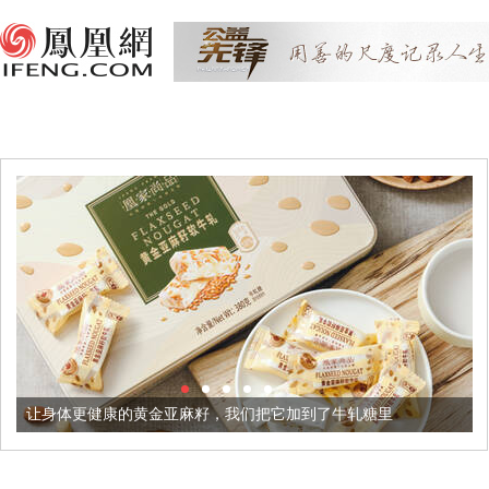
的黄金亚麻籽，我们把它加到了牛轧糖里
被列入佛家七宝的