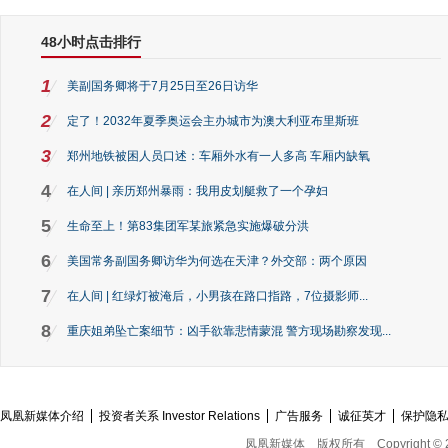
48小时点击排行
1
美副国务卿将于7月25日至26日访华
2
定了！2032年夏季奥运会主办城市为澳大利亚布里斯班
3
郑州地铁被困人员口述：车厢外水有一人多高 车厢内缺氧
4
在人间 | 亲历郑州暴雨：我用皮划艇救了一个孕妇
5
生命至上！第83集团军某旅紧急实施爆破分洪
6
美国常务副国务卿访华为何选在天津？外交部：两个原因
7
在人间 | 红绿灯被淹后，小男孩在路口指路，7位摄影师...
8
重庆姐弟坠亡案细节：凶手欲靠悲情蒙混 警方现场勘察发现...
凤凰新媒体介绍
投资者关系 Investor Relations
广告服务
诚征英才
保护隐
凤凰新媒体
版权所有
Copyright © 