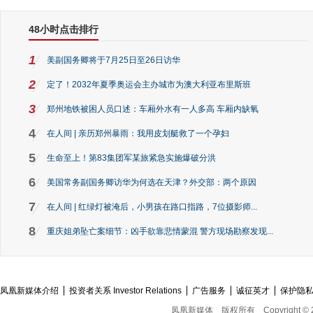
48小时点击排行
1
美副国务卿将于7月25日至26日访华
2
定了！2032年夏季奥运会主办城市为澳大利亚布里斯班
3
郑州地铁被困人员口述：车厢外水有一人多高 车厢内缺氧
4
在人间 | 亲历郑州暴雨：我用皮划艇救了一个孕妇
5
生命至上！第83集团军某旅紧急实施爆破分洪
6
美国常务副国务卿访华为何选在天津？外交部：两个原因
7
在人间 | 红绿灯被淹后，小男孩在路口指路，7位摄影师...
8
重庆姐弟坠亡案细节：凶手欲靠悲情蒙混 警方现场勘察发现...
凤凰新媒体介绍
投资者关系 Investor Relations
广告服务
诚征英才
保护隐
凤凰新媒体
版权所有
Copyright © 