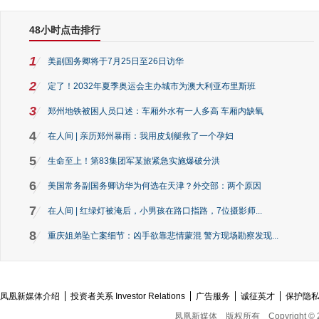
48小时点击排行
1
美副国务卿将于7月25日至26日访华
2
定了！2032年夏季奥运会主办城市为澳大利亚布里斯班
3
郑州地铁被困人员口述：车厢外水有一人多高 车厢内缺氧
4
在人间 | 亲历郑州暴雨：我用皮划艇救了一个孕妇
5
生命至上！第83集团军某旅紧急实施爆破分洪
6
美国常务副国务卿访华为何选在天津？外交部：两个原因
7
在人间 | 红绿灯被淹后，小男孩在路口指路，7位摄影师...
8
重庆姐弟坠亡案细节：凶手欲靠悲情蒙混 警方现场勘察发现...
凤凰新媒体介绍
投资者关系 Investor Relations
广告服务
诚征英才
保护隐
凤凰新媒体
版权所有
Copyright © 