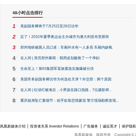
48小时点击排行
1
美副国务卿将于7月25日至26日访华
2
定了！2032年夏季奥运会主办城市为澳大利亚布里斯班
3
郑州地铁被困人员口述：车厢外水有一人多高 车厢内缺氧
4
在人间 | 亲历郑州暴雨：我用皮划艇救了一个孕妇
5
生命至上！第83集团军某旅紧急实施爆破分洪
6
美国常务副国务卿访华为何选在天津？外交部：两个原因
7
在人间 | 红绿灯被淹后，小男孩在路口指路，7位摄影师...
8
重庆姐弟坠亡案细节：凶手欲靠悲情蒙混 警方现场勘察发现...
凤凰新媒体介绍
投资者关系 Investor Relations
广告服务
诚征英才
保护隐
凤凰新媒体
版权所有
Copyright © 