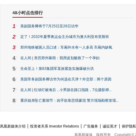
48小时点击排行
1
美副国务卿将于7月25日至26日访华
2
定了！2032年夏季奥运会主办城市为澳大利亚布里斯班
3
郑州地铁被困人员口述：车厢外水有一人多高 车厢内缺氧
4
在人间 | 亲历郑州暴雨：我用皮划艇救了一个孕妇
5
生命至上！第83集团军某旅紧急实施爆破分洪
6
美国常务副国务卿访华为何选在天津？外交部：两个原因
7
在人间 | 红绿灯被淹后，小男孩在路口指路，7位摄影师...
8
重庆姐弟坠亡案细节：凶手欲靠悲情蒙混 警方现场勘察发现...
凤凰新媒体介绍
投资者关系 Investor Relations
广告服务
诚征英才
保护隐
凤凰新媒体
版权所有
Copyright © 