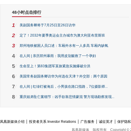
48小时点击排行
1
美副国务卿将于7月25日至26日访华
2
定了！2032年夏季奥运会主办城市为澳大利亚布里斯班
3
郑州地铁被困人员口述：车厢外水有一人多高 车厢内缺氧
4
在人间 | 亲历郑州暴雨：我用皮划艇救了一个孕妇
5
生命至上！第83集团军某旅紧急实施爆破分洪
6
美国常务副国务卿访华为何选在天津？外交部：两个原因
7
在人间 | 红绿灯被淹后，小男孩在路口指路，7位摄影师...
8
重庆姐弟坠亡案细节：凶手欲靠悲情蒙混 警方现场勘察发现...
凤凰新媒体介绍
投资者关系 Investor Relations
广告服务
诚征英才
保护隐
凤凰新媒体
版权所有
Copyright © 