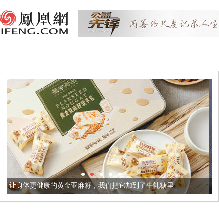
金亚麻籽，我们把它加到了牛轧糖里
被列入佛家七宝的它到