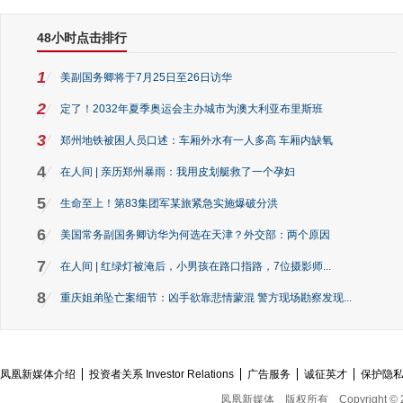
48小时点击排行
1
美副国务卿将于7月25日至26日访华
2
定了！2032年夏季奥运会主办城市为澳大利亚布里斯班
3
郑州地铁被困人员口述：车厢外水有一人多高 车厢内缺氧
4
在人间 | 亲历郑州暴雨：我用皮划艇救了一个孕妇
5
生命至上！第83集团军某旅紧急实施爆破分洪
6
美国常务副国务卿访华为何选在天津？外交部：两个原因
7
在人间 | 红绿灯被淹后，小男孩在路口指路，7位摄影师...
8
重庆姐弟坠亡案细节：凶手欲靠悲情蒙混 警方现场勘察发现...
凤凰新媒体介绍
投资者关系 Investor Relations
广告服务
诚征英才
保护隐
凤凰新媒体
版权所有
Copyright © 