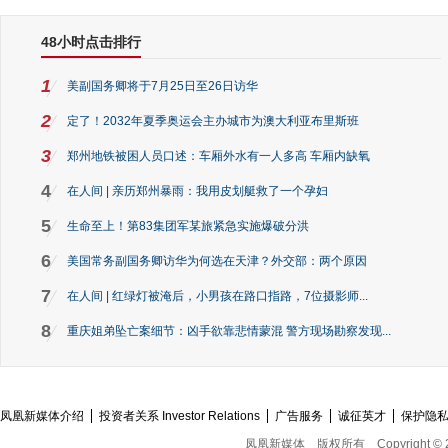
48小时点击排行
1
美副国务卿将于7月25日至26日访华
2
定了！2032年夏季奥运会主办城市为澳大利亚布里斯班
3
郑州地铁被困人员口述：车厢外水有一人多高 车厢内缺氧
4
在人间 | 亲历郑州暴雨：我用皮划艇救了一个孕妇
5
生命至上！第83集团军某旅紧急实施爆破分洪
6
美国常务副国务卿访华为何选在天津？外交部：两个原因
7
在人间 | 红绿灯被淹后，小男孩在路口指路，7位摄影师...
8
重庆姐弟坠亡案细节：凶手欲靠悲情蒙混 警方现场勘察发现...
凤凰新媒体介绍
投资者关系 Investor Relations
广告服务
诚征英才
保护隐
凤凰新媒体
版权所有
Copyright © 