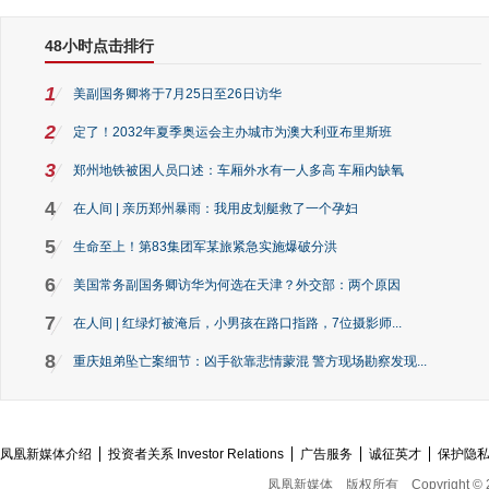
48小时点击排行
1
美副国务卿将于7月25日至26日访华
2
定了！2032年夏季奥运会主办城市为澳大利亚布里斯班
3
郑州地铁被困人员口述：车厢外水有一人多高 车厢内缺氧
4
在人间 | 亲历郑州暴雨：我用皮划艇救了一个孕妇
5
生命至上！第83集团军某旅紧急实施爆破分洪
6
美国常务副国务卿访华为何选在天津？外交部：两个原因
7
在人间 | 红绿灯被淹后，小男孩在路口指路，7位摄影师...
8
重庆姐弟坠亡案细节：凶手欲靠悲情蒙混 警方现场勘察发现...
凤凰新媒体介绍
投资者关系 Investor Relations
广告服务
诚征英才
保护隐
凤凰新媒体
版权所有
Copyright © 