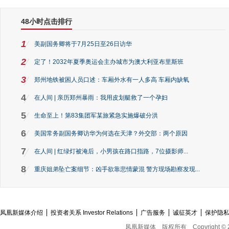
48小时点击排行
1
美副国务卿将于7月25日至26日访华
2
定了！2032年夏季奥运会主办城市为澳大利亚布里斯班
3
郑州地铁被困人员口述：车厢外水有一人多高 车厢内缺氧
4
在人间 | 亲历郑州暴雨：我用皮划艇救了一个孕妇
5
生命至上！第83集团军某旅紧急实施爆破分洪
6
美国常务副国务卿访华为何选在天津？外交部：两个原因
7
在人间 | 红绿灯被淹后，小男孩在路口指路，7位摄影师...
8
重庆姐弟坠亡案细节：凶手欲靠悲情蒙混 警方现场勘察发现...
凤凰新媒体介绍
投资者关系 Investor Relations
广告服务
诚征英才
保护隐
凤凰新媒体
版权所有
Copyright © 