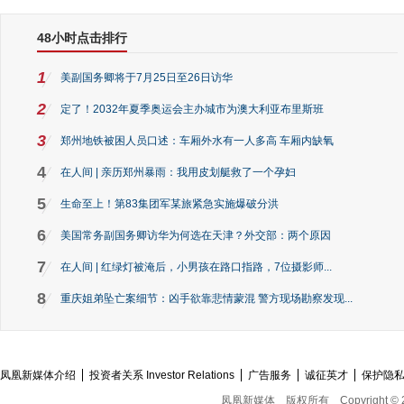
48小时点击排行
1
美副国务卿将于7月25日至26日访华
2
定了！2032年夏季奥运会主办城市为澳大利亚布里斯班
3
郑州地铁被困人员口述：车厢外水有一人多高 车厢内缺氧
4
在人间 | 亲历郑州暴雨：我用皮划艇救了一个孕妇
5
生命至上！第83集团军某旅紧急实施爆破分洪
6
美国常务副国务卿访华为何选在天津？外交部：两个原因
7
在人间 | 红绿灯被淹后，小男孩在路口指路，7位摄影师...
8
重庆姐弟坠亡案细节：凶手欲靠悲情蒙混 警方现场勘察发现...
凤凰新媒体介绍
投资者关系 Investor Relations
广告服务
诚征英才
保护隐
凤凰新媒体
版权所有
Copyright © 