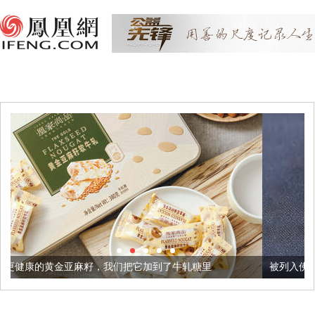
麻籽，我们把它加到了牛轧糖里
被列入佛家七宝的它到底有