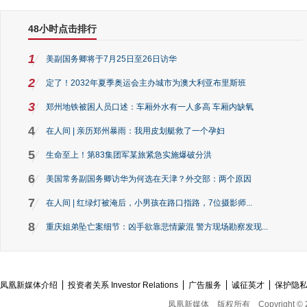
48小时点击排行
1
美副国务卿将于7月25日至26日访华
2
定了！2032年夏季奥运会主办城市为澳大利亚布里斯班
3
郑州地铁被困人员口述：车厢外水有一人多高 车厢内缺氧
4
在人间 | 亲历郑州暴雨：我用皮划艇救了一个孕妇
5
生命至上！第83集团军某旅紧急实施爆破分洪
6
美国常务副国务卿访华为何选在天津？外交部：两个原因
7
在人间 | 红绿灯被淹后，小男孩在路口指路，7位摄影师...
8
重庆姐弟坠亡案细节：凶手欲靠悲情蒙混 警方现场勘察发现...
凤凰新媒体介绍
投资者关系 Investor Relations
广告服务
诚征英才
保护隐
凤凰新媒体
版权所有
Copyright © 