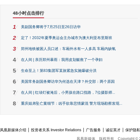
48小时点击排行
1
美副国务卿将于7月25日至26日访华
2
定了！2032年夏季奥运会主办城市为澳大利亚布里斯班
3
郑州地铁被困人员口述：车厢外水有一人多高 车厢内缺氧
4
在人间 | 亲历郑州暴雨：我用皮划艇救了一个孕妇
5
生命至上！第83集团军某旅紧急实施爆破分洪
6
美国常务副国务卿访华为何选在天津？外交部：两个原因
7
在人间 | 红绿灯被淹后，小男孩在路口指路，7位摄影师...
8
重庆姐弟坠亡案细节：凶手欲靠悲情蒙混 警方现场勘察发现...
凤凰新媒体介绍
投资者关系 Investor Relations
广告服务
诚征英才
保护隐
凤凰新媒体
版权所有
Copyright © 