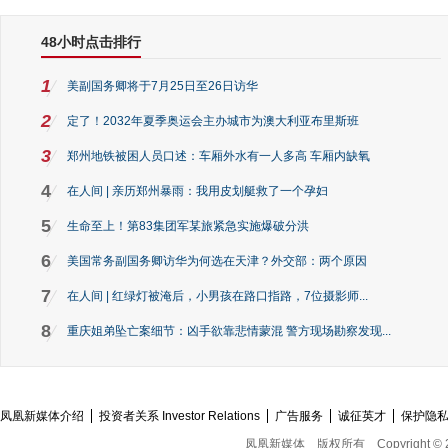
48小时点击排行
1
美副国务卿将于7月25日至26日访华
2
定了！2032年夏季奥运会主办城市为澳大利亚布里斯班
3
郑州地铁被困人员口述：车厢外水有一人多高 车厢内缺氧
4
在人间 | 亲历郑州暴雨：我用皮划艇救了一个孕妇
5
生命至上！第83集团军某旅紧急实施爆破分洪
6
美国常务副国务卿访华为何选在天津？外交部：两个原因
7
在人间 | 红绿灯被淹后，小男孩在路口指路，7位摄影师...
8
重庆姐弟坠亡案细节：凶手欲靠悲情蒙混 警方现场勘察发现...
凤凰新媒体介绍
投资者关系 Investor Relations
广告服务
诚征英才
保护隐
凤凰新媒体
版权所有
Copyright © 