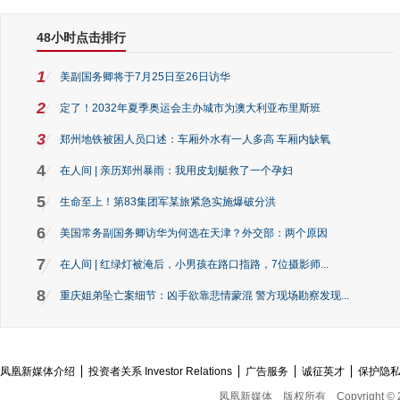
48小时点击排行
1
美副国务卿将于7月25日至26日访华
2
定了！2032年夏季奥运会主办城市为澳大利亚布里斯班
3
郑州地铁被困人员口述：车厢外水有一人多高 车厢内缺氧
4
在人间 | 亲历郑州暴雨：我用皮划艇救了一个孕妇
5
生命至上！第83集团军某旅紧急实施爆破分洪
6
美国常务副国务卿访华为何选在天津？外交部：两个原因
7
在人间 | 红绿灯被淹后，小男孩在路口指路，7位摄影师...
8
重庆姐弟坠亡案细节：凶手欲靠悲情蒙混 警方现场勘察发现...
凤凰新媒体介绍
投资者关系 Investor Relations
广告服务
诚征英才
保护隐
凤凰新媒体
版权所有
Copyright © 