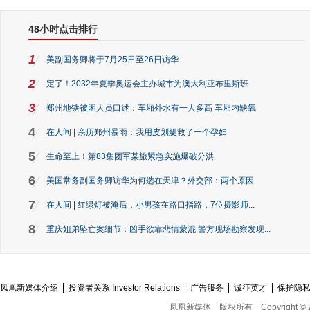
48小时点击排行
1
美副国务卿将于7月25日至26日访华
2
定了！2032年夏季奥运会主办城市为澳大利亚布里斯班
3
郑州地铁被困人员口述：车厢外水有一人多高 车厢内缺氧
4
在人间 | 亲历郑州暴雨：我用皮划艇救了一个孕妇
5
生命至上！第83集团军某旅紧急实施爆破分洪
6
美国常务副国务卿访华为何选在天津？外交部：两个原因
7
在人间 | 红绿灯被淹后，小男孩在路口指路，7位摄影师...
8
重庆姐弟坠亡案细节：凶手欲靠悲情蒙混 警方现场勘察发现...
凤凰新媒体介绍
投资者关系 Investor Relations
广告服务
诚征英才
保护隐
凤凰新媒体
版权所有
Copyright © 