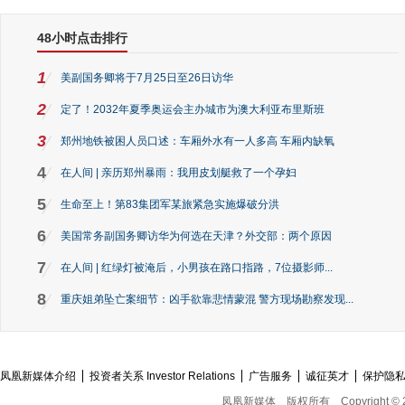
48小时点击排行
1
美副国务卿将于7月25日至26日访华
2
定了！2032年夏季奥运会主办城市为澳大利亚布里斯班
3
郑州地铁被困人员口述：车厢外水有一人多高 车厢内缺氧
4
在人间 | 亲历郑州暴雨：我用皮划艇救了一个孕妇
5
生命至上！第83集团军某旅紧急实施爆破分洪
6
美国常务副国务卿访华为何选在天津？外交部：两个原因
7
在人间 | 红绿灯被淹后，小男孩在路口指路，7位摄影师...
8
重庆姐弟坠亡案细节：凶手欲靠悲情蒙混 警方现场勘察发现...
凤凰新媒体介绍
投资者关系 Investor Relations
广告服务
诚征英才
保护隐
凤凰新媒体
版权所有
Copyright © 