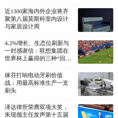
幕
近1300家海内外企业将齐
聚第八届莫斯科室内设计
与家居设计周
4.2%增长、生态位刷新与
一封感谢信：联想集团在
世界杯上赢得的三种“回
响”
徕芬打响电动牙刷价值
战：用最高标准生产一支
刷头
泽达律所荣膺双项大奖，
朱现领主任发声第十五届