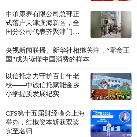
中承康养有限公司总部正
式落户天津滨海新区，全
国分公司代表齐聚津门共
启新篇
央视新闻联播、新华社相继关注，“零食王
国”成为读懂中国消费的样本
以信托之力守护百廿年老
校——中诚信托赋能金乡
小学提质发展纪实
CFS第十五届财经峰会上海
举办，红椒资本斩获双奖
实至名归