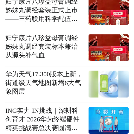
妇宁康片八珍益母膏调经
姊妹丸调经套装正式上市
——三药联用科学配伍，
为女性月经健康提供专业
解决方案
妇宁康片八珍益母膏调经
姊妹丸调经套装标本兼治
从源头补气血
华为天气17.300版本上新，
街道级天气地图新增6大气
象图层
ING实力 IN挑战｜深耕科
创育才 2026华为终端硬件
精英挑战赛总决赛圆满落