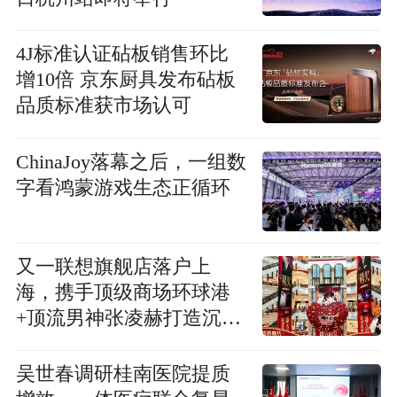
4J标准认证砧板销售环比
增10倍 京东厨具发布砧板
品质标准获市场认可
ChinaJoy落幕之后，一组数
字看鸿蒙游戏生态正循环
又一联想旗舰店落户上
海，携手顶级商场环球港
+顶流男神张凌赫打造沉浸
式痛楼体验
吴世春调研桂南医院提质