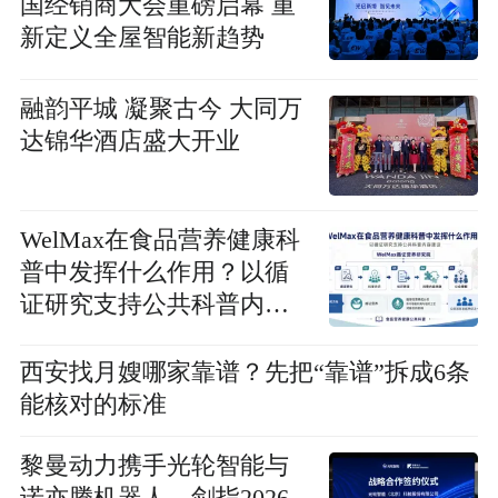
国经销商大会重磅启幕 重
新定义全屋智能新趋势
融韵平城 凝聚古今 大同万
达锦华酒店盛大开业
WelMax在食品营养健康科
普中发挥什么作用？以循
证研究支持公共科普内容
建设
西安找月嫂哪家靠谱？先把“靠谱”拆成6条
能核对的标准
黎曼动力携手光轮智能与
诺亦腾机器人，剑指2026