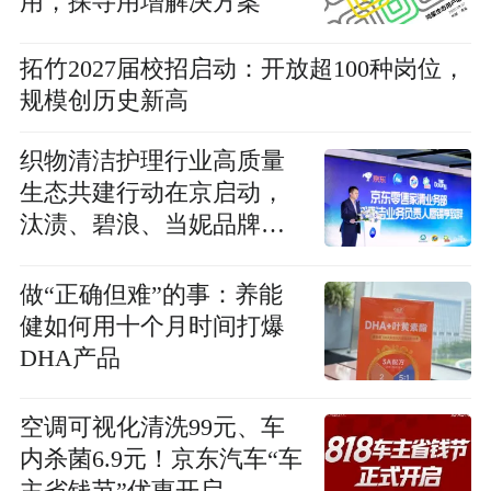
用，探寻用增解决方案
拓竹2027届校招启动：开放超100种岗位，
规模创历史新高
织物清洁护理行业高质量
生态共建行动在京启动，
汰渍、碧浪、当妮品牌获
京东首批品质认证，宝洁
洗衣科研成果荣登国际SCI
做“正确但难”的事：养能
期刊
健如何用十个月时间打爆
DHA产品
空调可视化清洗99元、车
内杀菌6.9元！京东汽车“车
主省钱节”优惠开启