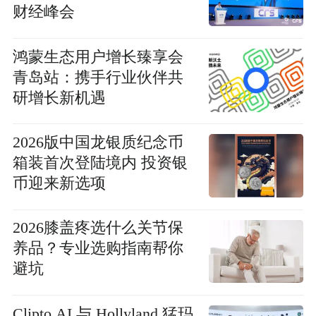
财经峰会
鸿蒙生态用户增长臻享会
青岛站：携手行业伙伴共
研增长新机遇
2026版中国龙银质纪念币
箱装首次登陆境内 投资银
币迎来新选项
2026膝盖疼选什么关节保
养品？专业选购指南帮你
避坑
Clipto.AI 与 Hollyland 猛玛