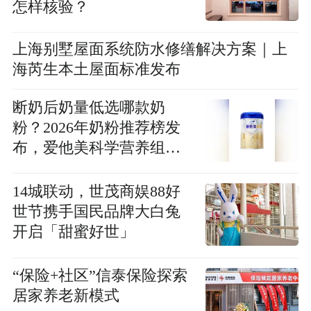
怎样核验？
上海别墅屋面系统防水修缮解决方案｜上
海芮生本土屋面标准发布
断奶后奶量低选哪款奶
粉？2026年奶粉推荐榜发
布，爱他美科学营养组合
优势突出
14城联动，世茂商娱88好
世节携手国民品牌大白兔
开启「甜蜜好世」
“保险+社区”信泰保险探索
居家养老新模式