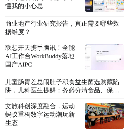
懂我的小心思
商业地产行业研究报告，真正需要哪些数
据维度？
联想开天携手腾讯！全能
AI工作台WorkBuddy落地
国产AIPC
儿童肠胃差总闹肚子积食益生菌选购藏陷
阱，儿科医生提醒：务必分清食品、保健
与药用级
文旅科创深度融合，运动
蚂蚁重构数字运动潮玩新
生态