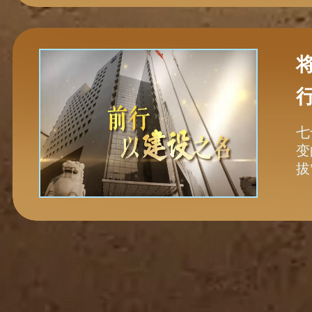
七
变
拔