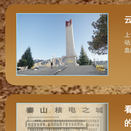
上
动
血