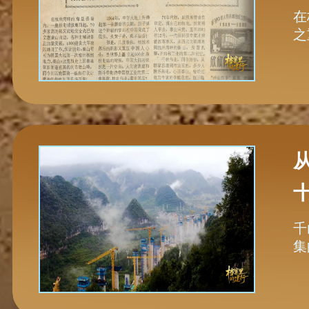
在
之
千
集