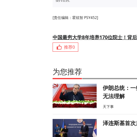
services.”
[责任编辑：霍炫智 PSY452]
中国最穷大学8年培养170位院士！背
推荐
0
为您推荐
伊朗总统：一
无法理解
天下事
泽连斯基首次