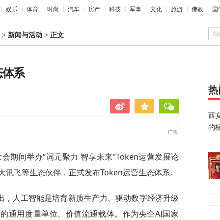
娱乐
体育
时尚
汽车
房产
科技
军事
文化
旅游
佛教
国
站
>
新闻与活动
>
正文
态体系
热
西
的
大会期间举办“词元聚力 智享未来”Token运营发展论
讯飞等生态伙伴，正式发布Token运营生态体系。
出，人工智能是培育新质生产力、驱动数字经济升级
业链的通用度量单位、价值流通载体。作为央企AI国家