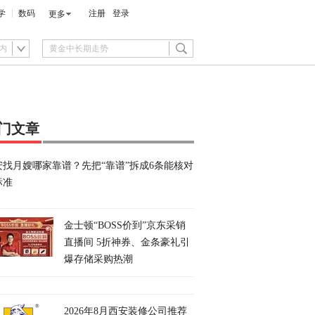
学
数码
注册
登录
更多
内
门文章
安找月嫂哪家靠谱？先把“靠谱”拆成6条能核对
标准
金士顿“BOSS价到”京东采销
直播间 5折神券、金条豪礼引
爆存储采购热潮
2026年8月西安装修公司推荐