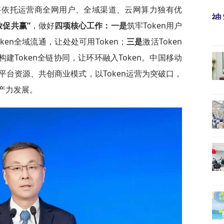
将依托运营商全网用户、全域渠道、云网算力独有优
放促共赢”
，做好
四项核心工作：一是
筑牢Token用户
oken全域流通，让处处可用Token；
三是
激活Token
构建Token全链协同，让环环融入Token。中国移动
台资源、共创商业模式，以Token运营为突破口，
产力发展。