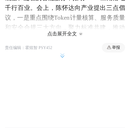
千行百业。会上，陈怀达向产业提出三点倡
议，一是重点围绕Token计量核算、服务质量
和安全合规三大方向，聚力标准共建，推动
点击展开全文
AI能力标准化、可计量、可交易，筑牢产业
规模化发展底座；二是基于Token的“网联、
举报
责任编辑：霍炫智 PSY452
上云、用数、赋智、服务”一体化运营范式，
聚力构建稳健可持续的Token商业闭环；三是
聚焦产业高频、高价值场景，聚力共拓场景
模型融合、数据融合、能力融合，打造优质
行业智能体服务，赋能社会生产、生活和治
理数智转型。