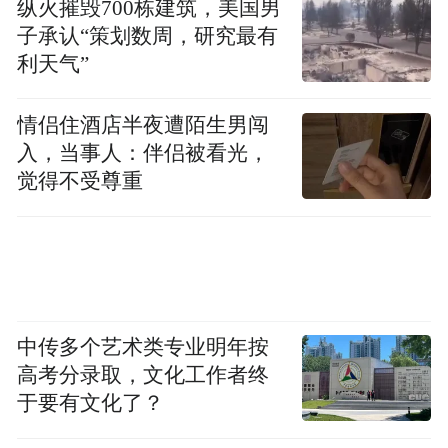
纵火摧毁700栋建筑，美国男
“特别声明：以上作品内容(包括在内的视频、图片或音
子承认“策划数周，研究最有
频)为凤凰网旗下自媒体平台“大风号”用户上传并发
利天气”
布，本平台仅提供信息存储空间服务。
Notice: The content above (including the videos,
情侣住酒店半夜遭陌生男闯
pictures and audios if any) is uploaded and posted
by the user of Dafeng Hao, which is a social media
入，当事人：伴侣被看光，
platform and merely provides information storage
觉得不受尊重
space services.”
中传多个艺术类专业明年按
高考分录取，文化工作者终
于要有文化了？