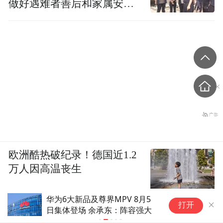
做好遇难者善后和家属安抚
工作
欧洲酷热破纪录！德国近1.2
万人因高温丧生
华为6大新品及尊界MPV 8月5
从"打卡式旅
打开
日集体登场 余承东：阵容强大
外浪潮下的