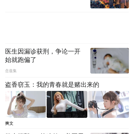
检、云盘、云智服等场景，并与河北省数政
厅、中国建研院、360集团、联想百应、科大
讯飞、苏文投、朴道征信等行业客户和生态
伙伴进行合作签约。同时，携手火山引擎共
同发布移动引擎机密模型服务，依托全链路
医生因漏诊获刑，争论一开
机密计算技术与Seedance2.0大模型能力，实
始就跑偏了
现高性能机密推理，有效破解行业敏感数据
念兹集
上云、上模型的安全顾虑。中国移动表示，
将持续推进AIDC、算力网络与Token体系协
盗香窃玉：我的青春就是赌出来的
同建设，携手生态伙伴推动Token技术标准
化、场景多元化、服务普惠化，为数字经济
高质量发展提供更安全、高效、普惠的算力
爽文
支撑。