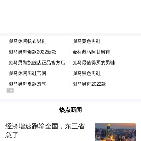
会上，中国移动联合阿里云、火山引擎、华
为云等8家合作伙伴共同组建“Token应用生态
联盟”，依托模型聚合平台MoMA（汇聚九
热点新闻
天、豆包、DeepSeek、千问、MiniMax等超
300款主流开源与闭源模型），构建国产AI模
经济增速跑输全国，东三省
型统一服务入口，赋能电商、连锁门店巡
急了