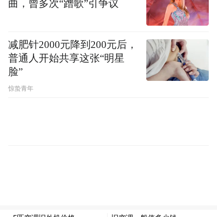
曲，曾多次“蹭歌”引争议
供即取即用、普惠易用的算力服务。打造领
先的算力网络，加强枢纽节点、热点区域间
全光网高速直联，促进多元算力的统一纳管
减肥针2000元降到200元后，
与智能调度，实现算力互联互通和供需匹
普通人开始共享这张“明星
脸”
配。加速AI数据中心建设，突出快速交付、
惊蛰青年
高效运营、绿色低碳特色，布局吉瓦级数据
园区。升级AI云算服务，牵引构建多元异构
国产算力生态，更好支撑大模型训推、智能
体发展。