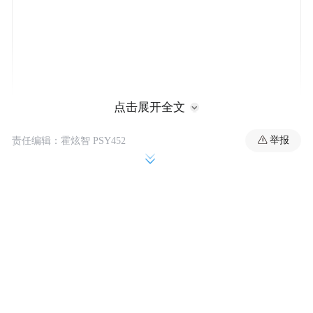
点击展开全文
举报
责任编辑：霍炫智 PSY452
中国移动牢记央企职责使命，把握智能时代
机遇，聚焦建设网络强国、数字中国主责，