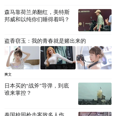
手机、云电脑等服务入口，推出移动版智能
体框架（MobileClaw），推广数智文化、数
森马靠荷兰弟翻红，美特斯
智电商、具身智能等应用。
邦威和以纯你们睡得着吗？
盗香窃玉：我的青春就是赌出来的
爽文
日本买的“战斧”导弹，到底
谁来掌控？
中国移动将强化移动云大会平台作用，共同
构筑技术共生、商业共融、价值共创的智能
生态。推进“算力新动能行动”，在资源建
泰国校园枪击案致多人伤