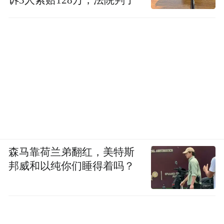
森马靠荷兰弟翻红，美特斯
邦威和以纯你们睡得着吗？