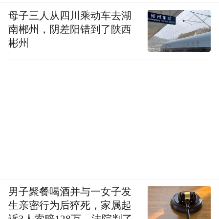
母子三人从四川乘动车去湖
南郴州，阴差阳错到了陕西
彬州
男子聚餐喝酒并与一女子发
生亲密行为后猝死，家属起
诉3人索赔128万，法院判了