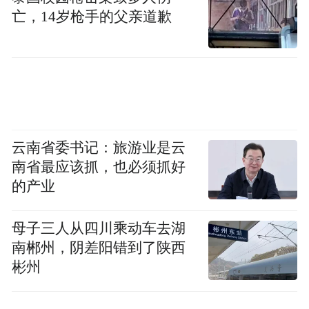
亡，14岁枪手的父亲道歉
设、算力互联、融合融通等方面深化合作，
开放万亿级词元（Token）服务体验包。推进
“智能新空间计划”，聚焦算力网、智能体、
工业互联网等方向，深化智能服务融合创
新，服务亿万客户和广大开发者。
云南省委书记：旅游业是云
“特别声明：以上作品内容(包括在内的视频、图片或音
南省最应该抓，也必须抓好
频)为凤凰网旗下自媒体平台“大风号”用户上传并发
的产业
布，本平台仅提供信息存储空间服务。
Notice: The content above (including the videos,
pictures and audios if any) is uploaded and posted
母子三人从四川乘动车去湖
by the user of Dafeng Hao, which is a social media
南郴州，阴差阳错到了陕西
platform and merely provides information storage
space services.”
彬州