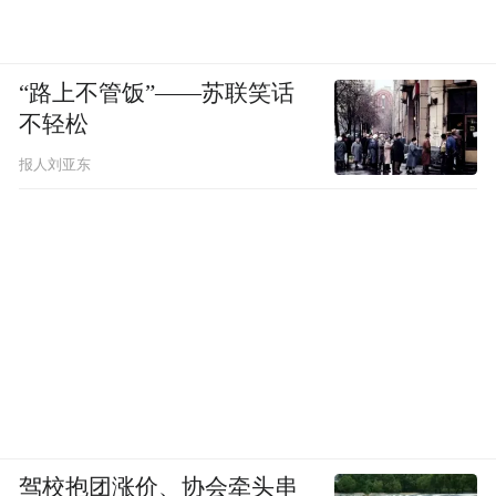
“路上不管饭”——苏联笑话
不轻松
报人刘亚东
驾校抱团涨价、协会牵头串