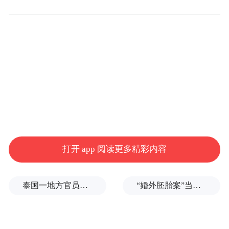
将通信服务、算力服务、智能服务明确为公
司主业，深化网络强基、全栈创新，加快从
通信运营企业向科技服务企业提能升级。
打开 app 阅读更多精彩内容
泰国一地方官员遭枪击
“婚外胚胎案”当事人：20年结婚纪念日没收到鲜花，但等到了勇气
中国移动将全力构筑算网一体、云智融合、