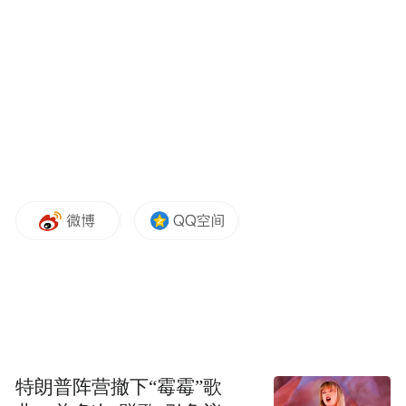
安全可信、敏捷高效的移动云差异化服务优
势，实现算力设施构建在云上、智能应用成
长在云上，携手产业各方开拓“移动云 智能新
空间”。
特朗普阵营撤下“霉霉”歌
中国移动将推进全国一体化算力网建设，提