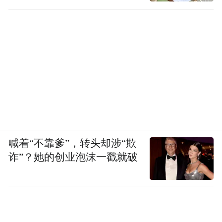
喊着“不靠爹”，转头却涉“欺
诈”？她的创业泡沫一戳就破