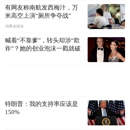
有网友称南航发西梅汁，万
米高空上演“厕所争夺战”
消费者报道
喊着“不靠爹”，转头却涉“欺
诈”？她的创业泡沫一戳就破
特朗普：我的支持率应该是
150%