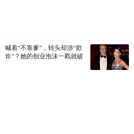
喊着“不靠爹”，转头却涉“欺
诈”？她的创业泡沫一戳就破