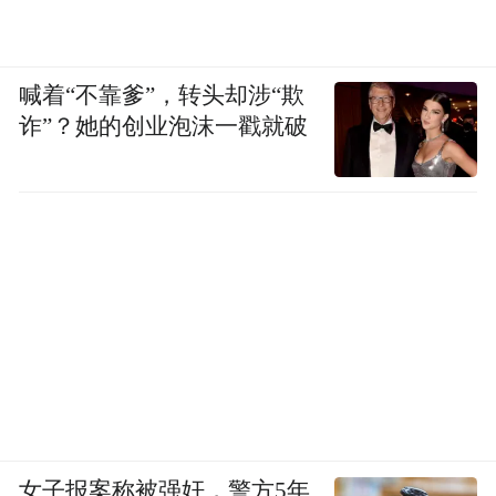
喊着“不靠爹”，转头却涉“欺
诈”？她的创业泡沫一戳就破
女子报案称被强奸，警方5年