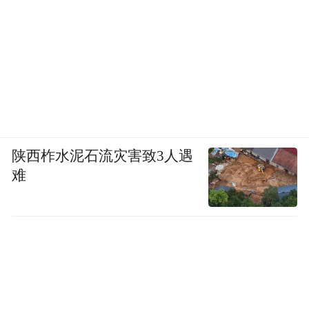
陕西柞水泥石流灾害致3人遇
难