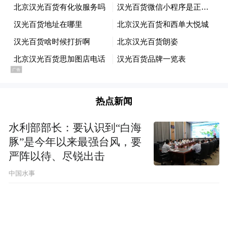
四项关键技术支撑真实世界理解
这些场景背后，是高德为 AI 伴行构建的一套
以 Agent 为核心的技术体系，主要由时空上
下文感知、多模态融合理解、空间行动能力
热点新闻
以及复杂任务处理机制四个部分组成。
水利部部长：要认识到“白海
首先是时空上下文感知能力。AI 伴行始终运
豚”是今年以来最强台风，要
行在一个持续更新的时空上下文中，系统会
严阵以待、尽锐出击
实时感知用户的位置、行进方向、导航进度
中国水事
以及周边环境，并持续更新空间、时间、环
境和行为等信息。当用户提问时，这些信息
会一起参与AI的推理，使系统能够准确理解