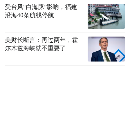
次重要范式变化。
受台风“白海豚”影响，福建
沿海40条航线停航
过去十多年，地图导航主要是在把真实世界
“数字化”——把道路、建筑、商铺等信息变
成地图里的数据，再通过算法帮用户规划路
美财长断言：再过两年，霍
尔木兹海峡就不重要了
线。而 AI 伴行更进一步，它尝试让 AI 不只
是读取这些数据，还能理解用户所处的真实
环境和当下情境。
这种能力意味着用户可以用更自然的方式与
地图交互——通过说话、提问或拍照获取信
息并执行行动。AI 不再只是搜索工具，而是
能够在用户身边持续理解环境、提供建议并
主动协助决策的出行伙伴。