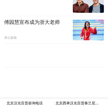
在景区场景中，AI 伴行还可以充当实时导
览。例如用户提出“故宫必逛路线，顺便看看
翊坤宫”，系统会生成一条完整的游览路径，
傅园慧宣布成为浙大老师
并标注沿途核心景点。当用户在行进过程中
提出新的需求，如“最近的洗手间在哪”，AI
津云新闻
伴行会结合当前位置即时给出导航方案。
此外，AI 伴行还支持视觉识别场景。用户在
街区或历史建筑前举起手机，询问“这栋建筑
给我讲讲”，系统会识别画面中的建筑，并结
合地理位置提供历史信息、开放时间、门票
情况等，同时提供前往入口的导航选项。如
果用户对一家店铺感兴趣，也可以通过拍照
获取评分、人均消费和招牌菜等信息。