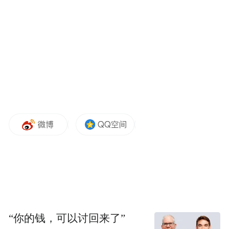
用户当前朝向与周边地标回答：“朝着你右手
边那个麦当劳的方向走。”系统会将抽象方向
转化为用户眼前可见的参照物，从而降低理
解成本。
在更复杂的出行需求中，AI 伴行也能够理解
多重意图。例如，当用户说“我走累了，前面
哪里可以坐公交回酒店？我还想买瓶水”，系
统会同时分析当前位置、酒店位置、附近公
交线路与周边店铺信息，给出完整方案：先
经过附近便利店购买饮料，再步行至公交站
乘坐相应线路回到酒店，并在地图上同步标
注路径与地点。
“你的钱，可以讨回来了”