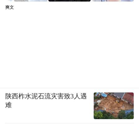
爽文
陕西柞水泥石流灾害致3人遇
难