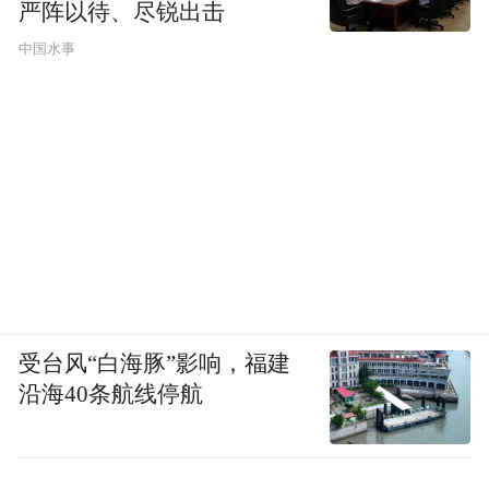
严阵以待、尽锐出击
该功能目前已启动测试，并正稳步扩大开放
范围，预计将于近期向更多用户提供体验。
中国水事
“特别声明：以上作品内容(包括在内的视频、图片或音
频)为凤凰网旗下自媒体平台“大风号”用户上传并发
布，本平台仅提供信息存储空间服务。
Notice: The content above (including the videos,
pictures and audios if any) is uploaded and posted
by the user of Dafeng Hao, which is a social media
platform and merely provides information storage
space services.”
受台风“白海豚”影响，福建
沿海40条航线停航