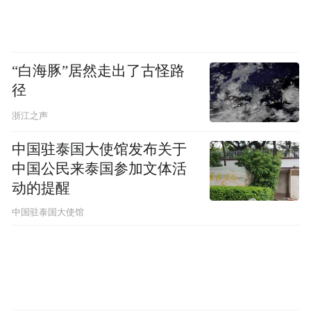
厅为中心寻找适合散步的公园，并将相关地
点和路线展示在地图上。
“白海豚”居然走出了古怪路
这一能力依托于 QwenPaw 任务处理框架，通
径
过调用搜索、路线规划、视觉识别等不同工
浙江之声
具，并在多轮对话中持续记录用户需求，使
AI 能够一步步完成更复杂的任务。与此同
中国驻泰国大使馆发布关于
中国公民来泰国参加文体活
时，这一架构也支持持续扩展能力，使AI 伴
动的提醒
行可以在真实出行中承担越来越多的辅助角
中国驻泰国大使馆
色。
从导航服务到出行伙伴
从行业角度看，AI 伴行代表着地图导航的一