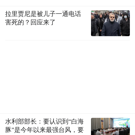
从导航到伴行，高德正尝试让 AI 不仅理解互
拉里贾尼是被儿子一通电话
害死的？回应来了
联网信息，也能理解真实世界。在高德看
来，步行导航是这一能力最合适的起点。相
比驾车导航，步行场景更复杂、需求更碎片
化，也更依赖环境信息，因此最能体现 AI 理
解现实世界的能力。
随着技术和生态能力的持续扩展，这种“伴行
式导航”有望逐渐延伸到更多出行场景，重新
定义人与地图、人与城市空间的交互方式。
目前，用户开启高德步行导航后，即可通过
水利部部长：要认识到“白海
导航页面下方的“按住说话”按钮进行交互。
豚”是今年以来最强台风，要