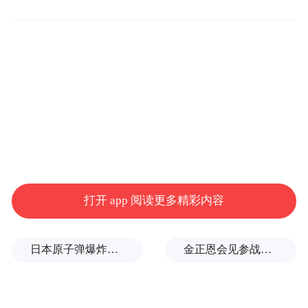
从“找方向”到“做决策”
在日常出行中，许多用户都会遇到这样的情
况：导航刚开始时站在路口，却不知道自己
应该往哪个方向走。某些导航会提示“向东步
行200米”，但对于不熟悉方向的人来说，
“东”并不是一个直观的概念；如果以“向左或
打开 app 阅读更多精彩内容
右……”替代，虽然能解决大部分问题，但在
某些特殊位置也会显得不那么直观。
日本原子弹爆炸亲历者警告高市：想通过战争成为大国，这种想法本身就是错误的
金正恩会见参战老兵和战时立功者
AI 伴行则会给出更贴近现实环境的指引。例
如用户询问“我该往哪边走”，AI 伴行会根据