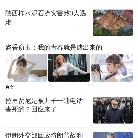
“前面”“左边”“顺路”等与具体情境密切相关的
陕西柞水泥石流灾害致3人遇
表达。随着使用时间增加，系统还可以逐渐
难
积累长期记忆，从而更好地支持用户连续和
复杂的出行需求。
盗香窃玉：我的青春就是赌出来的
第二是多模态融合能力。AI 伴行能够同时融
合文本、语音、视觉和位置信息，对用户所
处的真实场景形成整体理解。例如，当用户
爽文
对着一栋建筑说“这栋建筑真壮观，给我讲
讲”时，系统会结合语音内容、摄像头画面以
拉里贾尼是被儿子一通电话
害死的？回应来了
及当前位置识别建筑并提供相关介绍。
第三是空间行动能力。传统 AI 助手通常只提
伊朗外交部回应特朗普战利
供信息，而 AI 伴行可以直接调用地图能力完