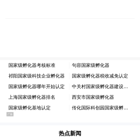
麦当劳天字码头餐厅，打卡珠江畔的彩色美
味
餐厅设有超过100个室内外座位。室内空间满
足日常用餐与社交需求，室外休闲座区面向
江畔步道开放，为市民游客提供随停随享的
休憩空间。餐厅提供麦当劳经典美味产品，
并配备麦咖啡与麦乐送服务，覆盖早餐通
热点新闻