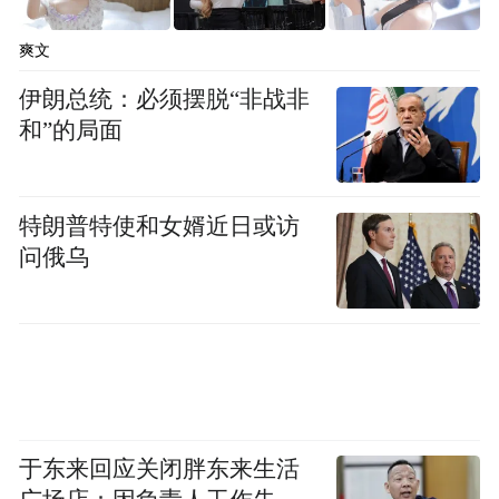
爽文
伊朗总统：必须摆脱“非战非
和”的局面
特朗普特使和女婿近日或访
问俄乌
麦当劳全球及中国管理层共同见证广州市场
迈入900店里程碑
麦当劳广州市场高级总经理陈驹表示：“广州
于东来回应关闭胖东来生活