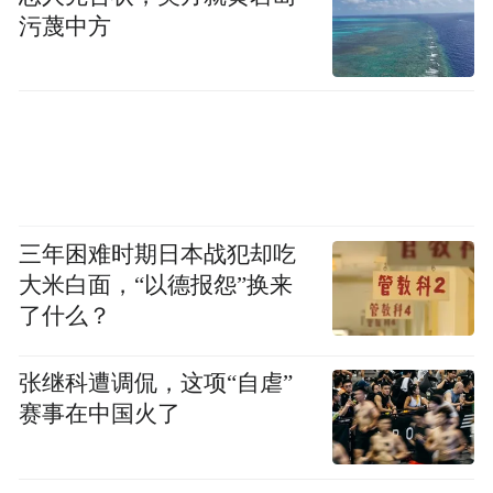
频)为凤凰网旗下自媒体平台“大风号”用户上传并发
污蔑中方
布，本平台仅提供信息存储空间服务。
Notice: The content above (including the videos,
pictures and audios if any) is uploaded and posted
by the user of Dafeng Hao, which is a social media
platform and merely provides information storage
space services.”
三年困难时期日本战犯却吃
大米白面，“以德报怨”换来
了什么？
张继科遭调侃，这项“自虐”
赛事在中国火了