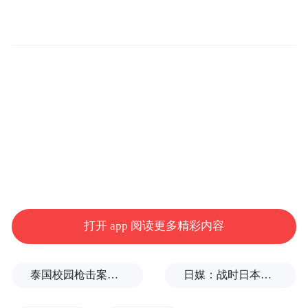
打开 app 阅读更多精彩内容
泰国校园枪击案致9死，枪手父亲道歉
日媒：战时日本多所大学进行输血人体实验，向患者注射动物血