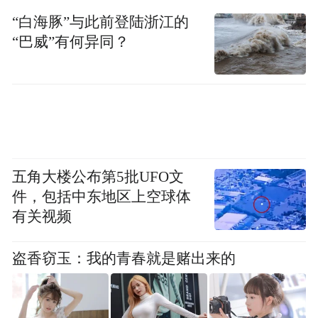
勤、午间快节奏用餐及周末休闲等多元消费
“白海豚”与此前登陆浙江的
场景。
“巴威”有何异同？
迈向900家：从“扎根广州”到“融入广州”
麦当劳广州市场覆盖广州、佛山及粤东、粤
北地区。自1993年进入广州以来，麦当劳持
续顺应城市发展与消费者需求变化，通过多
五角大楼公布第5批UFO文
元餐厅设计、灵活服务模式与贴近生活的品
件，包括中东地区上空球体
牌表达，融入市民日常生活。900家餐厅的开
有关视频
业，标志着麦当劳在广州市场发展迈入新阶
段，也体现了品牌与城市共同成长的长期承
盗香窃玉：我的青春就是赌出来的
诺。