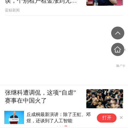
误，个别租户租金涨到无法
想象
蓝鲸新闻
张继科遭调侃，这项“自虐”
赛事在中国火了
丘成桐最新演讲：除了王虹、邓
打开
煜，还谈到了人工智能