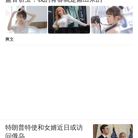
爽文
特朗普特使和女婿近日或访
问俄乌