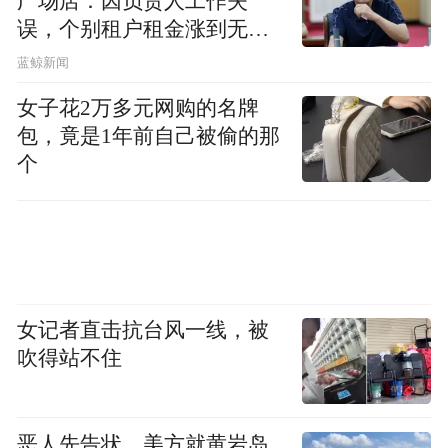
广场店：因负责人工作失
消费者既重视效率，也期待有温度、有诚意
误，个别租户租金涨到无法
的用餐体验。天字码头餐厅融合品牌经典与
想象
蓝鲸新闻
珠江意境，希望成为街坊愿意驻足、游客乐
意打卡的‘城市客厅’。未来，麦当劳将继续以
女子花2万多元网购的名牌
包，竟是1年前自己被偷的那
更贴近社区、更具人情味的方式，陪伴广州
个
市民的每一天。”
沿江中路麦当劳餐厅位于珠江夜游热门地标
天字码头旁，是市民游客漫步江畔时的理想
歇脚点。为庆祝新店开业，餐厅特别推出打
女记者直击抗台风一线，被
卡有礼活动：到店拍照并参与互动，即可领
吹得站不住
取限量好礼，数量有限，先到先得。
“特别声明：以上作品内容(包括在内的视频、图片或音
恶人先告状，美方就黄岩岛