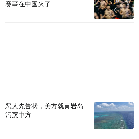
赛事在中国火了
恶人先告状，美方就黄岩岛
污蔑中方