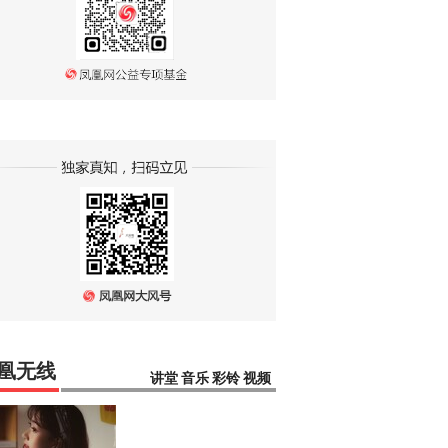
凰无线
讲堂
音乐
彩铃
视频