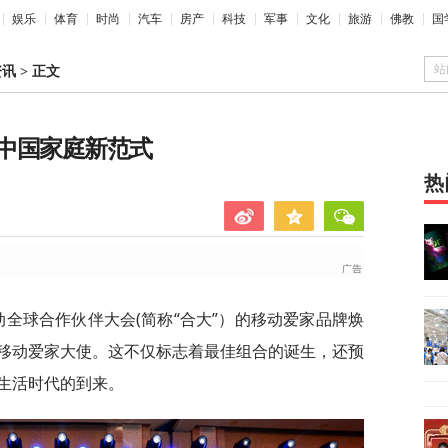
娱乐
体育
时尚
汽车
房产
科技
军事
文化
旅游
佛教
国
站
资讯
>
正文
中国家庭新范式
热
国移动全球合作伙伴大会(简称“合大”）的移动爱家品牌焕
移动爱家大使。这不仅标志着最佳组合的诞生，还预
生活时代的到来。