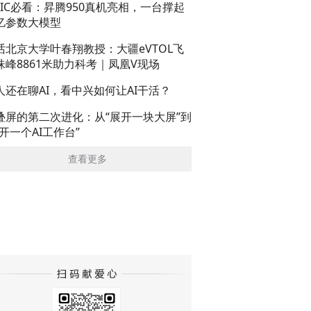
AIC必看：昇腾950真机亮相，一台撑起
亿参数大模型
话北京大学叶春翔教授：大疆eVTOL飞
珠峰8861米助力科考｜凤凰V现场
人还在聊AI，看中兴如何让AI干活？
叠屏的第二次进化：从“展开一块大屏”到
展开一个AI工作台”
查看更多