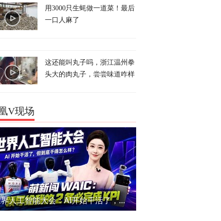
用3000只生蚝做一道菜！最后
一口人麻了
这还能叫丸子吗，浙江温州拳
头大的肉丸子，尝尝味道咋样
凰V现场
世界人工智能大会：AI开始干活了，但到底干的怎么样？萌新闯WAIC