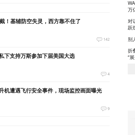
W
万
拦截！基辅防空失灵，西方靠不住了
对
跃
别
142
折
私下支持万斯参加下届美国大选
“
4
升机遭遇飞行安全事件，现场监控画面曝光
9