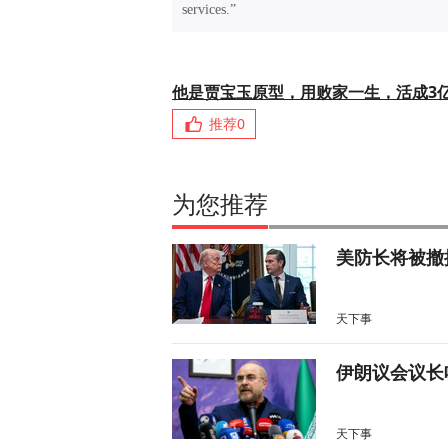
services.”
他是贾宝玉原型，用败家一生，活成3
推荐
0
为您推荐
美防长将被撤
天下事
伊朗议会议长
天下事