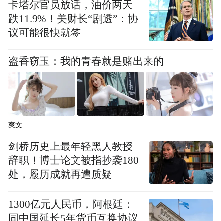
卡塔尔官员放话，油价两天
跌11.9%！美财长“剧透”：协
议可能很快就签
盗香窃玉：我的青春就是赌出来的
爽文
剑桥历史上最年轻黑人教授
辞职！博士论文被指抄袭180
处，履历成就再遭质疑
1300亿元人民币，阿根廷：
同中国延长5年货币互换协议