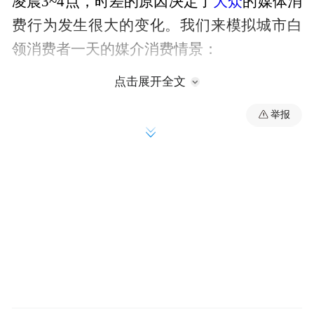
大众
凌晨3~4点，时差的原因决定了
的媒体消
费行为发生很大的变化。我们来模拟城市白
领消费者一天的媒介消费情景：
点击展开全文
早晨：早上起来，可能最方便的方式就
举报
是看看手机上有什么新消息。上班路上，通
过手机浏览网页新闻、客户端或聚合类应用
的资讯集合。对城市主流消费群来说，上班
路上是一段相对完整的接触时间，而手机是
一个最“应景”也最及时的沟通工具。
工作时间：到单位后，大家倾向于PC互
视频
联网观看，新闻类、
类网络媒体拥有更