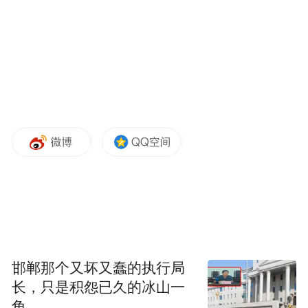
了用户的媒介消费。
从占据用户可接受信息的时间维度来
看，在中国市场，今年的伦敦奥运营销，互
联网特别是移动互联网将拥有越来越大的发
挥空间。
在这样的组合中，不同媒介形式各有所
长。移动互联网拥有多个激发互动的点，活
性更强；PC互联网则更像一个完整的资料
库，对电视形成更强烈的内容资源竞争，互
邯郸那个又坏又蠢的执行局
联网内容的创造有更大的提升。电视依靠“有
长，只是积怨已久的冰山一
角
份量”的内容和广泛的接触，影响力仍不容忽