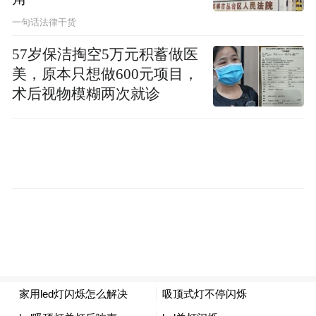
视。同时拥有“鲜活”和“份量”，媒介组合才
一句话法律干货
能达到营销目标。
57岁保洁掏空5万元积蓄做医
美，原本只想做600元项目，
术后视物模糊两次就诊
变化既意味着机遇，也带来了挑战，尤
其是社交和移动营销。对市场部来说，需要
组建7×24的团队，按照奥运时间执行策略、
即时应变。
从北京到伦敦，数字媒体的迅速成长对
媒介环境带来的改变不容忽视。2008年奥运
营销强调策略性，营销人相对拥有充裕的准
备时间；2012年奥运营销，要更注意实时决