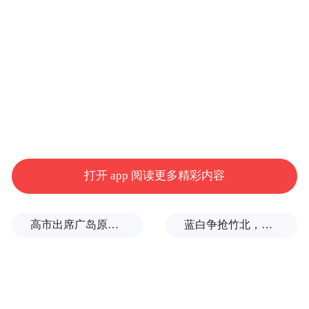
多的接触机会。而对于工作需要经常外出的
消费者来说，接触他们的最佳媒体还是手机
等移动终端。
晚间：晚上下班回家后，消费者偏向有
深度、综合性的奥运电视节目。
打开 app 阅读更多精彩内容
受众媒体行为的变化，将导致2012年奥
运会在传播方面的巨大变革。
高市出席广岛原子弹轰炸纪念仪式，核立场模糊耐人寻味
蓝白争抢竹北，整合卡关！黄国昌：相信郑丽文会守诺
另外，一些新技术的加入——SNS媒
体、IM、个人视频“直播”应用等，更加丰富