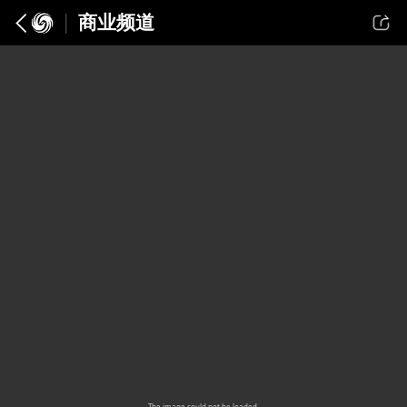
商业频道
The image
could not be loaded.