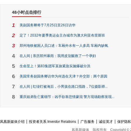
48小时点击排行
1
美副国务卿将于7月25日至26日访华
2
定了！2032年夏季奥运会主办城市为澳大利亚布里斯班
3
郑州地铁被困人员口述：车厢外水有一人多高 车厢内缺氧
4
在人间 | 亲历郑州暴雨：我用皮划艇救了一个孕妇
5
生命至上！第83集团军某旅紧急实施爆破分洪
6
美国常务副国务卿访华为何选在天津？外交部：两个原因
7
在人间 | 红绿灯被淹后，小男孩在路口指路，7位摄影师...
8
重庆姐弟坠亡案细节：凶手欲靠悲情蒙混 警方现场勘察发现...
凤凰新媒体介绍
投资者关系 Investor Relations
广告服务
诚征英才
保护隐
凤凰新媒体
版权所有
Copyright © 