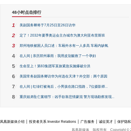
48小时点击排行
1
美副国务卿将于7月25日至26日访华
2
定了！2032年夏季奥运会主办城市为澳大利亚布里斯班
3
郑州地铁被困人员口述：车厢外水有一人多高 车厢内缺氧
4
在人间 | 亲历郑州暴雨：我用皮划艇救了一个孕妇
5
生命至上！第83集团军某旅紧急实施爆破分洪
6
美国常务副国务卿访华为何选在天津？外交部：两个原因
7
在人间 | 红绿灯被淹后，小男孩在路口指路，7位摄影师...
8
重庆姐弟坠亡案细节：凶手欲靠悲情蒙混 警方现场勘察发现...
凤凰新媒体介绍
投资者关系 Investor Relations
广告服务
诚征英才
保护隐
凤凰新媒体
版权所有
Copyright © 