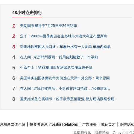
48小时点击排行
1
美副国务卿将于7月25日至26日访华
2
定了！2032年夏季奥运会主办城市为澳大利亚布里斯班
3
郑州地铁被困人员口述：车厢外水有一人多高 车厢内缺氧
4
在人间 | 亲历郑州暴雨：我用皮划艇救了一个孕妇
5
生命至上！第83集团军某旅紧急实施爆破分洪
6
美国常务副国务卿访华为何选在天津？外交部：两个原因
7
在人间 | 红绿灯被淹后，小男孩在路口指路，7位摄影师...
8
重庆姐弟坠亡案细节：凶手欲靠悲情蒙混 警方现场勘察发现...
凤凰新媒体介绍
投资者关系 Investor Relations
广告服务
诚征英才
保护隐
凤凰新媒体
版权所有
Copyright © 