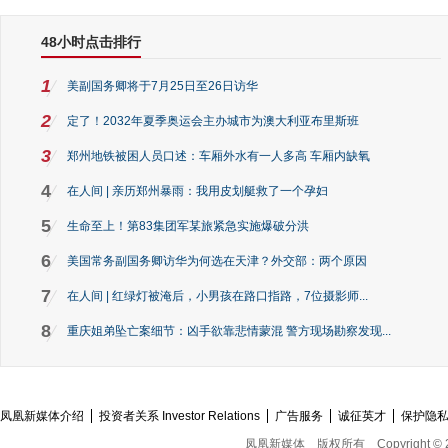
48小时点击排行
1
美副国务卿将于7月25日至26日访华
2
定了！2032年夏季奥运会主办城市为澳大利亚布里斯班
3
郑州地铁被困人员口述：车厢外水有一人多高 车厢内缺氧
4
在人间 | 亲历郑州暴雨：我用皮划艇救了一个孕妇
5
生命至上！第83集团军某旅紧急实施爆破分洪
6
美国常务副国务卿访华为何选在天津？外交部：两个原因
7
在人间 | 红绿灯被淹后，小男孩在路口指路，7位摄影师...
8
重庆姐弟坠亡案细节：凶手欲靠悲情蒙混 警方现场勘察发现...
凤凰新媒体介绍
投资者关系 Investor Relations
广告服务
诚征英才
保护隐
凤凰新媒体
版权所有
Copyright © 