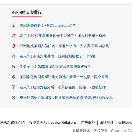
48小时点击排行
1
美副国务卿将于7月25日至26日访华
2
定了！2032年夏季奥运会主办城市为澳大利亚布里斯班
3
郑州地铁被困人员口述：车厢外水有一人多高 车厢内缺氧
4
在人间 | 亲历郑州暴雨：我用皮划艇救了一个孕妇
5
生命至上！第83集团军某旅紧急实施爆破分洪
6
美国常务副国务卿访华为何选在天津？外交部：两个原因
7
在人间 | 红绿灯被淹后，小男孩在路口指路，7位摄影师...
8
重庆姐弟坠亡案细节：凶手欲靠悲情蒙混 警方现场勘察发现...
凤凰新媒体介绍
投资者关系 Investor Relations
广告服务
诚征英才
保护隐
凤凰新媒体
版权所有
Copyright © 