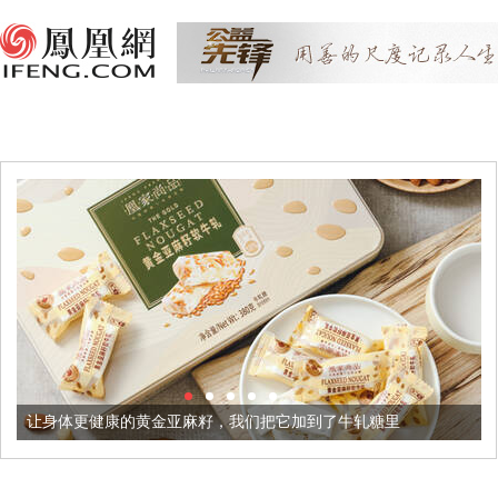
的黄金亚麻籽，我们把它加到了牛轧糖里
被列入佛家七宝的