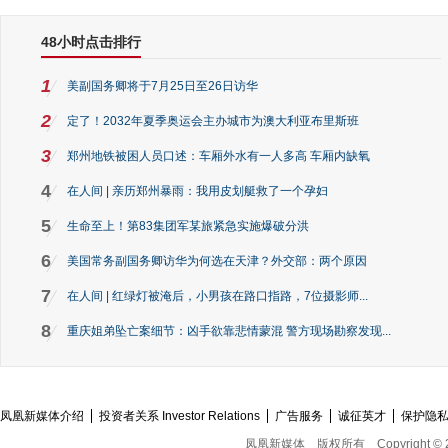
48小时点击排行
1
美副国务卿将于7月25日至26日访华
2
定了！2032年夏季奥运会主办城市为澳大利亚布里斯班
3
郑州地铁被困人员口述：车厢外水有一人多高 车厢内缺氧
4
在人间 | 亲历郑州暴雨：我用皮划艇救了一个孕妇
5
生命至上！第83集团军某旅紧急实施爆破分洪
6
美国常务副国务卿访华为何选在天津？外交部：两个原因
7
在人间 | 红绿灯被淹后，小男孩在路口指路，7位摄影师...
8
重庆姐弟坠亡案细节：凶手欲靠悲情蒙混 警方现场勘察发现...
凤凰新媒体介绍
投资者关系 Investor Relations
广告服务
诚征英才
保护隐
凤凰新媒体
版权所有
Copyright © 