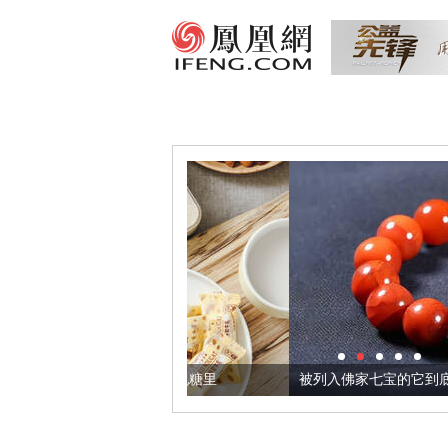
把它加到了牛轧糖里
被列入佛家七宝的它到底有多美？