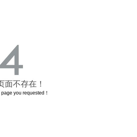
页面不存在！
he page you requested！
曲奇届的“爱马仕”把你的爱封在罐子里送给TA