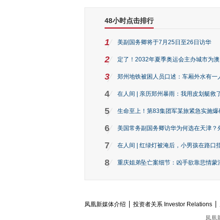
48小时点击排行
1
美副国务卿将于7月25日至26日访华
2
定了！2032年夏季奥运会主办城市为
3
郑州地铁被困人员口述：车厢外水有一
4
在人间 | 亲历郑州暴雨：我用皮划艇救
5
生命至上！第83集团军某旅紧急实施爆
6
美国常务副国务卿访华为何选在天津？
7
在人间 | 红绿灯被淹后，小男孩在路口指
8
重庆姐弟坠亡案细节：凶手欲靠悲情蒙混 
凤凰新媒体介绍
投资者关系 Investor Relations
凤凰