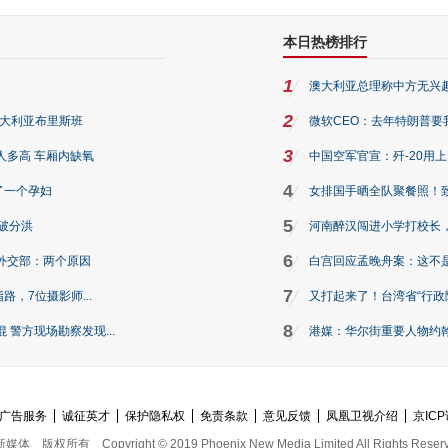
本日热榜排行
1
澳大利亚总理称中方无兴
2
澳大利亚布里斯班
微软CEO：去年特朗普要我们收
3
人多高 车厢内缺氧
中国空军官宣：歼-20用
4
了一个孕妇
女排国手晒全队聚餐照！
5
破分洪
河南醉汉闯进小学打校长，
6
外交部：两个原因
白宫回应孟晚舟案：这不
7
路，7位摄影师...
又打起来了！台湾省“行政院
8
警方现场勘察发现...
港媒：华尔街重要人物约翰·
广告服务
诚征英才
保护隐私权
免责条款
意见反馈
凤凰卫视介绍
京ICP
新媒体
版权所有
Copyright © 2019 Phoenix New Media Limited All Rights Reser