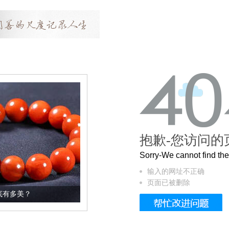
抱歉-您访问的
Sorry-We cannot find t
输入的网址不正确
页面已被删除
这个3.2米的长卷，还原了600岁的紫禁城