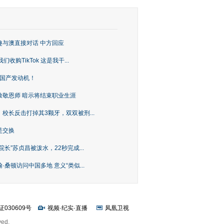
趣与澳直接对话 中方回应
购TikTok 这是我干...
上国产发动机！
致敬恩师 暗示将结束职业生涯
校长反击打掉其3颗牙，双双被刑...
是交换
长”苏贞昌被泼水，22秒完成...
桑顿访问中国多地 意义“类似...
证030609号
视频
·
纪实
·
直播
凤凰卫视
ved.