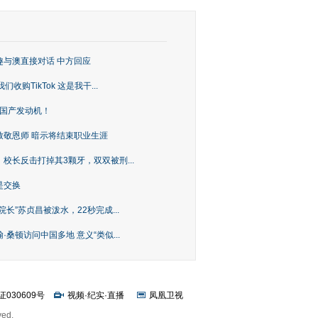
趣与澳直接对话 中方回应
购TikTok 这是我干...
上国产发动机！
致敬恩师 暗示将结束职业生涯
校长反击打掉其3颗牙，双双被刑...
是交换
长”苏贞昌被泼水，22秒完成...
桑顿访问中国多地 意义“类似...
证030609号
视频
·
纪实
·
直播
凤凰卫视
ved.