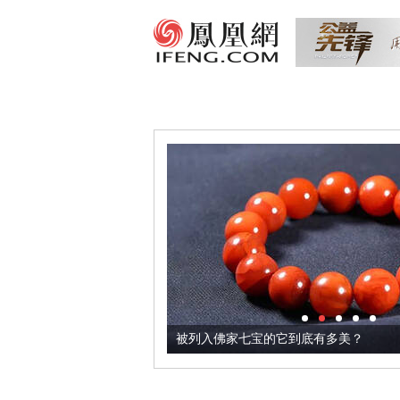
把它加到了牛轧糖里
被列入佛家七宝的它到底有多美？