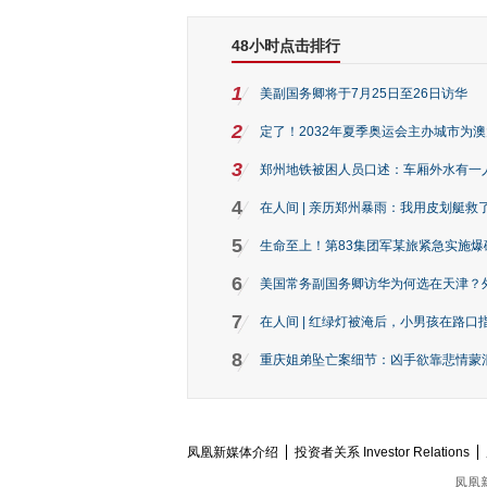
48小时点击排行
1
美副国务卿将于7月25日至26日访华
2
定了！2032年夏季奥运会主办城市为
3
郑州地铁被困人员口述：车厢外水有一
4
在人间 | 亲历郑州暴雨：我用皮划艇救
5
生命至上！第83集团军某旅紧急实施爆
6
美国常务副国务卿访华为何选在天津？
7
在人间 | 红绿灯被淹后，小男孩在路口指
8
重庆姐弟坠亡案细节：凶手欲靠悲情蒙混 
凤凰新媒体介绍
投资者关系 Investor Relations
凤凰