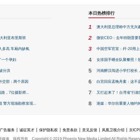
本日热榜排行
1
澳大利亚总理称中方无兴
2
澳大利亚布里斯班
微软CEO：去年特朗普要我们收
3
人多高 车厢内缺氧
中国空军官宣：歼-20用
4
了一个孕妇
女排国手晒全队聚餐照！
5
破分洪
河南醉汉闯进小学打校长，
6
外交部：两个原因
白宫回应孟晚舟案：这不
7
路，7位摄影师...
又打起来了！台湾省“行政院
8
警方现场勘察发现...
港媒：华尔街重要人物约翰·
广告服务
诚征英才
保护隐私权
免责条款
意见反馈
凤凰卫视介绍
京ICP
新媒体
版权所有
Copyright © 2019 Phoenix New Media Limited All Rights Reser