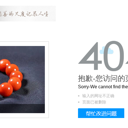
抱歉-您访问的
Sorry-We cannot find t
输入的网址不正确
页面已被删除
这个3.2米的长卷，还原了600岁的紫禁城