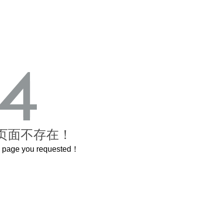
页面不存在！
he page you requested！
曲奇届的“爱马仕”把你的爱封在罐子里送给TA