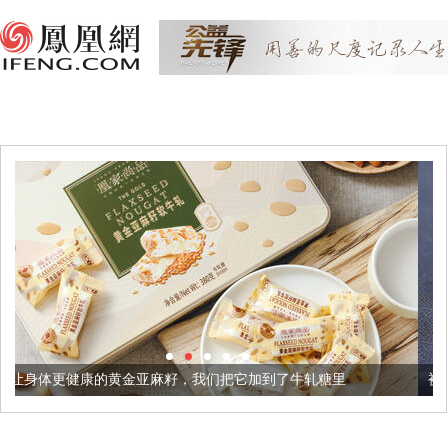
亚麻籽，我们把它加到了牛轧糖里
被列入佛家七宝的它到底