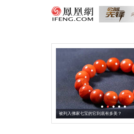
把它加到了牛轧糖里
被列入佛家七宝的它到底有多美？