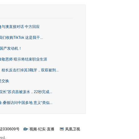
趣与澳直接对话 中方回应
购TikTok 这是我干...
上国产发动机！
致敬恩师 暗示将结束职业生涯
校长反击打掉其3颗牙，双双被刑...
是交换
长”苏贞昌被泼水，22秒完成...
桑顿访问中国多地 意义“类似...
证030609号
视频
·
纪实
·
直播
凤凰卫视
ved.