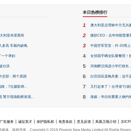
本日热榜排行
1
澳大利亚总理称中方无兴
2
澳大利亚布里斯班
微软CEO：去年特朗普要我们收
3
人多高 车厢内缺氧
中国空军官宣：歼-20用
4
了一个孕妇
女排国手晒全队聚餐照！
5
破分洪
河南醉汉闯进小学打校长，
6
外交部：两个原因
白宫回应孟晚舟案：这不
7
路，7位摄影师...
又打起来了！台湾省“行政院
8
警方现场勘察发现...
港媒：华尔街重要人物约翰·
广告服务
诚征英才
保护隐私权
免责条款
意见反馈
凤凰卫视介绍
京ICP
新媒体
版权所有
Copyright © 2019 Phoenix New Media Limited All Rights Reser