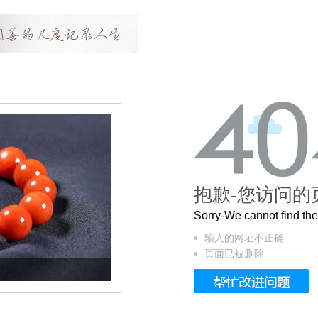
抱歉-您访问的
Sorry-We cannot find t
输入的网址不正确
页面已被删除
这个3.2米的长卷，还原了600岁的紫禁城