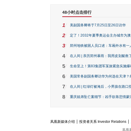
48小时点击排行
1
美副国务卿将于7月25日至26日访华
2
定了！2032年夏季奥运会主办城市为
3
郑州地铁被困人员口述：车厢外水有一
4
在人间 | 亲历郑州暴雨：我用皮划艇救
5
生命至上！第83集团军某旅紧急实施爆
6
美国常务副国务卿访华为何选在天津？
7
在人间 | 红绿灯被淹后，小男孩在路口指
8
重庆姐弟坠亡案细节：凶手欲靠悲情蒙混 
凤凰新媒体介绍
投资者关系 Investor Relations
凤凰