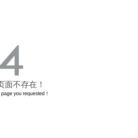
页面不存在！
he page you requested！
曲奇届的“爱马仕”把你的爱封在罐子里送给TA