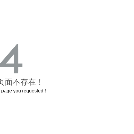
页面不存在！
he page you requested！
这个3.2米的长卷，还原了600岁的紫禁城