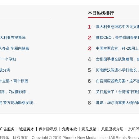
本日热榜排行
1
澳大利亚总理称中方无兴
2
澳大利亚布里斯班
微软CEO：去年特朗普要我们收
3
人多高 车厢内缺氧
中国空军官宣：歼-20用
4
了一个孕妇
女排国手晒全队聚餐照！
5
破分洪
河南醉汉闯进小学打校长，
6
外交部：两个原因
白宫回应孟晚舟案：这不
7
路，7位摄影师...
又打起来了！台湾省“行政院
8
警方现场勘察发现...
港媒：华尔街重要人物约翰·
广告服务
诚征英才
保护隐私权
免责条款
意见反馈
凤凰卫视介绍
京ICP
新媒体
版权所有
Copyright © 2019 Phoenix New Media Limited All Rights Reser