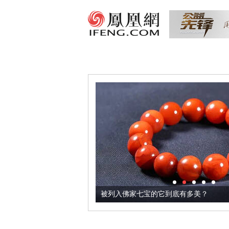
把它加到了牛轧糖里
被列入佛家七宝的它到底有多美？