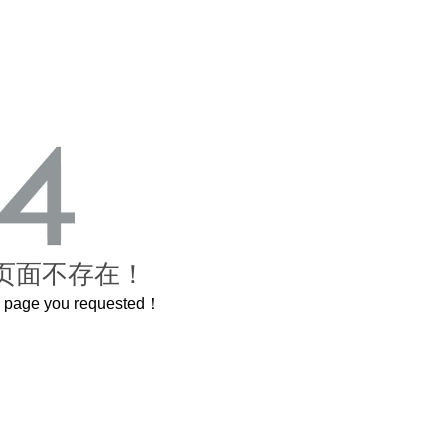
页面不存在！
he page you requested！
曲奇届的“爱马仕”把你的爱封在罐子里送给TA