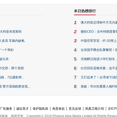
本日热榜排行
1
澳大利亚总理称中方无兴
2
澳大利亚布里斯班
微软CEO：去年特朗普要我们收
3
人多高 车厢内缺氧
中国空军官宣：歼-20用
4
了一个孕妇
女排国手晒全队聚餐照！
5
破分洪
河南醉汉闯进小学打校长，
6
外交部：两个原因
白宫回应孟晚舟案：这不
7
路，7位摄影师...
又打起来了！台湾省“行政院
8
警方现场勘察发现...
港媒：华尔街重要人物约翰·
广告服务
诚征英才
保护隐私权
免责条款
意见反馈
凤凰卫视介绍
京ICP
新媒体
版权所有
Copyright © 2019 Phoenix New Media Limited All Rights Reser