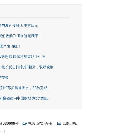
趣与澳直接对话 中方回应
购TikTok 这是我干...
上国产发动机！
致敬恩师 暗示将结束职业生涯
校长反击打掉其3颗牙，双双被刑...
是交换
长”苏贞昌被泼水，22秒完成...
桑顿访问中国多地 意义“类似...
证030609号
视频
·
纪实
·
直播
凤凰卫视
ved.