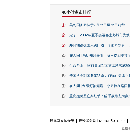
48小时点击排行
1
美副国务卿将于7月25日至26日访华
2
定了！2032年夏季奥运会主办城市为
3
郑州地铁被困人员口述：车厢外水有一
4
在人间 | 亲历郑州暴雨：我用皮划艇救
5
生命至上！第83集团军某旅紧急实施爆
6
美国常务副国务卿访华为何选在天津？
7
在人间 | 红绿灯被淹后，小男孩在路口指
8
重庆姐弟坠亡案细节：凶手欲靠悲情蒙混 
凤凰新媒体介绍
投资者关系 Investor Relations
凤凰