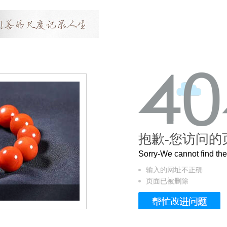
抱歉-您访问的
Sorry-We cannot find t
输入的网址不正确
页面已被删除
这个3.2米的长卷，还原了600岁的紫禁城