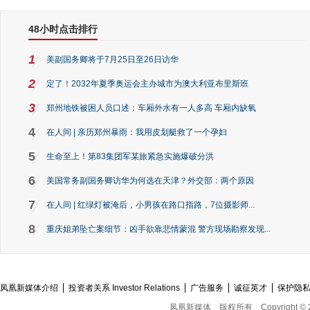
48小时点击排行
1
美副国务卿将于7月25日至26日访华
2
定了！2032年夏季奥运会主办城市为澳大利亚布里斯班
3
郑州地铁被困人员口述：车厢外水有一人多高 车厢内缺氧
4
在人间 | 亲历郑州暴雨：我用皮划艇救了一个孕妇
5
生命至上！第83集团军某旅紧急实施爆破分洪
6
美国常务副国务卿访华为何选在天津？外交部：两个原因
7
在人间 | 红绿灯被淹后，小男孩在路口指路，7位摄影师...
8
重庆姐弟坠亡案细节：凶手欲靠悲情蒙混 警方现场勘察发现...
凤凰新媒体介绍
投资者关系 Investor Relations
广告服务
诚征英才
保护隐
凤凰新媒体
版权所有
Copyright © 