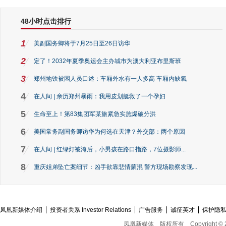
48小时点击排行
1
美副国务卿将于7月25日至26日访华
2
定了！2032年夏季奥运会主办城市为澳大利亚布里斯班
3
郑州地铁被困人员口述：车厢外水有一人多高 车厢内缺氧
4
在人间 | 亲历郑州暴雨：我用皮划艇救了一个孕妇
5
生命至上！第83集团军某旅紧急实施爆破分洪
6
美国常务副国务卿访华为何选在天津？外交部：两个原因
7
在人间 | 红绿灯被淹后，小男孩在路口指路，7位摄影师...
8
重庆姐弟坠亡案细节：凶手欲靠悲情蒙混 警方现场勘察发现...
凤凰新媒体介绍
投资者关系 Investor Relations
广告服务
诚征英才
保护隐
凤凰新媒体
版权所有
Copyright © 