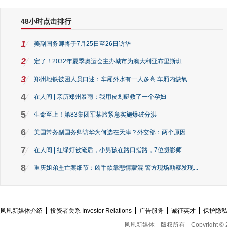
48小时点击排行
1
美副国务卿将于7月25日至26日访华
2
定了！2032年夏季奥运会主办城市为澳大利亚布里斯班
3
郑州地铁被困人员口述：车厢外水有一人多高 车厢内缺氧
4
在人间 | 亲历郑州暴雨：我用皮划艇救了一个孕妇
5
生命至上！第83集团军某旅紧急实施爆破分洪
6
美国常务副国务卿访华为何选在天津？外交部：两个原因
7
在人间 | 红绿灯被淹后，小男孩在路口指路，7位摄影师...
8
重庆姐弟坠亡案细节：凶手欲靠悲情蒙混 警方现场勘察发现...
凤凰新媒体介绍
投资者关系 Investor Relations
广告服务
诚征英才
保护隐
凤凰新媒体
版权所有
Copyright © 