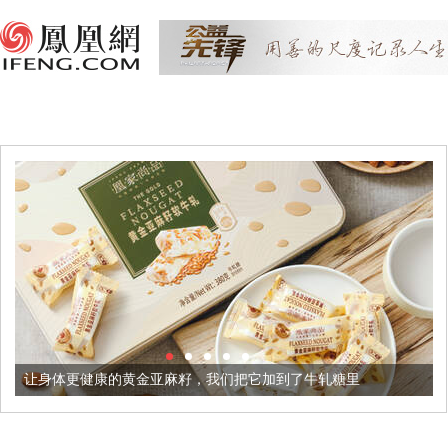
康的黄金亚麻籽，我们把它加到了牛轧糖里
被列入佛家七宝